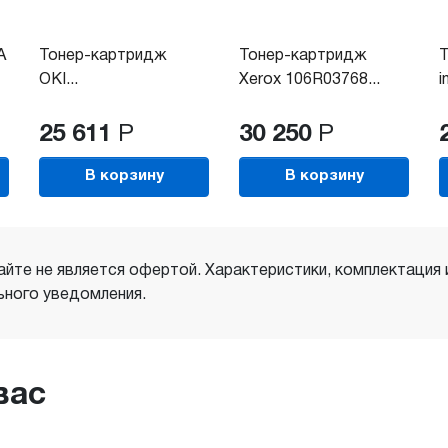
A
Тонер-картридж
Тонер-картридж
Т
OKI...
Xerox 106R03768...
Y
25 611
Р
30 250
Р
В корзину
В корзину
айте не является офертой. Характеристики, комплектация
ного уведомления.
вас