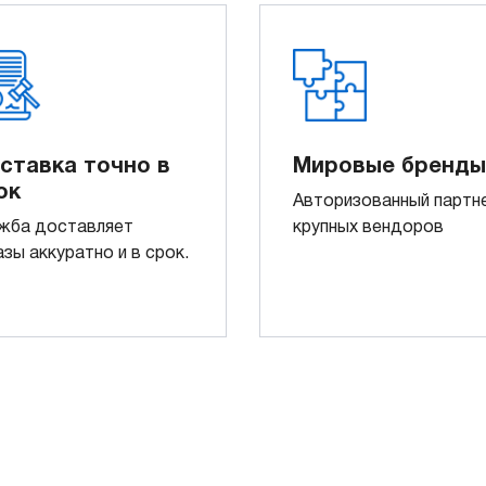
ставка точно в
Мировые бренды
ок
Авторизованный партн
жба доставляет
крупных вендоров
азы аккуратно и в срок.