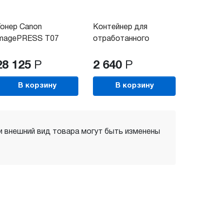
онер Canon
Контейнер для
imagePRESS T07
отработанного
ellow...
тонера...
28 125
Р
2 640
Р
В корзину
В корзину
 и внешний вид товара могут быть изменены