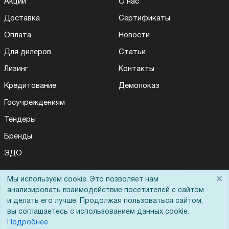
Акции
О нас
Доставка
Сертификаты
Оплата
Новости
Для дилеров
Статьи
Лизинг
Контакты
Кредитование
Демопоказ
Госучреждениям
Тендеры
Бренды
ЭДО
×
Мы используем cookie. Это позволяет нам
Для Вас доступно эксклюзивное приложение при
×
заказе этого товара
Помощь
анализировать взаимодействие посетителей с сайтом
и делать его лучше. Продолжая пользоваться сайтом,
вы соглашаетесь с использованием данных cookie.
Вопрос-ответ
Получить скидку
Не показывать
Подробнее