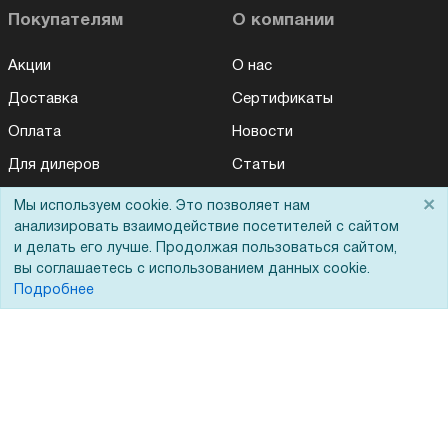
Покупателям
О компании
Акции
О нас
Доставка
Сертификаты
Оплата
Новости
Для дилеров
Статьи
Лизинг
Контакты
×
Мы используем cookie. Это позволяет нам
анализировать взаимодействие посетителей с сайтом
Кредитование
Демопоказ
и делать его лучше. Продолжая пользоваться сайтом,
Госучреждениям
вы соглашаетесь с использованием данных cookie.
Подробнее
Тендеры
Бренды
ЭДО
Помощь