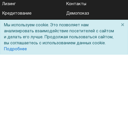
Лизинг
Контакты
Кредитование
Демопоказ
Госучреждениям
×
Мы используем cookie. Это позволяет нам
анализировать взаимодействие посетителей с сайтом
Тендеры
и делать его лучше. Продолжая пользоваться сайтом,
Бренды
вы соглашаетесь с использованием данных cookie.
Подробнее
ЭДО
Помощь
Вопрос-ответ
Реквизиты
Гарантии и возврат
Сервисный центр
Вакансии