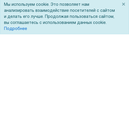
×
Мы используем cookie. Это позволяет нам
Госучреждениям
анализировать взаимодействие посетителей с сайтом
Тендеры
и делать его лучше. Продолжая пользоваться сайтом,
вы соглашаетесь с использованием данных cookie.
Бренды
Подробнее
ЭДО
Помощь
Вопрос-ответ
Реквизиты
Гарантии и возврат
Сервисный центр
Вакансии
Обратная связь
Для Таможенного союза