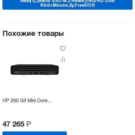
4800(1),256Gb SSD M.2 NVMe,ENG/RU USB
Kbd+Mouse,2y,FreeDOS
Похожие товары
HP 260 G9 Mini Core...
47 265
Р