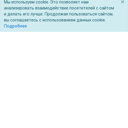
×
Для дилеров
Статьи
Мы используем cookie. Это позволяет нам
анализировать взаимодействие посетителей с сайтом
Лизинг
Контакты
и делать его лучше. Продолжая пользоваться сайтом,
вы соглашаетесь с использованием данных cookie.
Кредитование
Демопоказ
Подробнее
Госучреждениям
Тендеры
Бренды
ЭДО
Помощь
Вопрос-ответ
Реквизиты
Гарантии и возврат
Сервисный центр