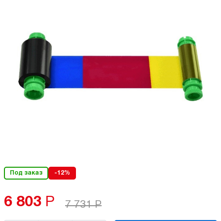
Под заказ
-12%
6 803
Р
7 731
Р