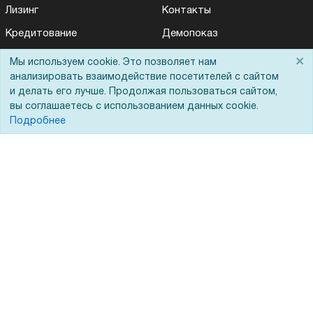
Лизинг
Контакты
Кредитование
Демопоказ
Госучреждениям
×
Мы используем cookie. Это позволяет нам
анализировать взаимодействие посетителей с сайтом
Тендеры
и делать его лучше. Продолжая пользоваться сайтом,
Бренды
вы соглашаетесь с использованием данных cookie.
Подробнее
ЭДО
Помощь
Вопрос-ответ
Реквизиты
Гарантии и возврат
Сервисный центр
Вакансии