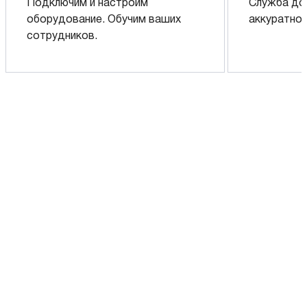
Подключим и настроим
Служба до
оборудование. Обучим ваших
аккуратно 
сотрудников.