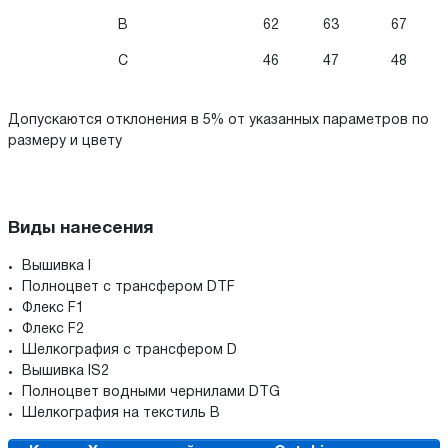
B
62
63
67
C
46
47
48
Допускаются отклонения в 5% от указанных параметров по
размеру и цвету
Виды нанесения
Вышивка I
Полноцвет с трансфером DTF
Флекс F1
Флекс F2
Шелкография с трансфером D
Вышивка IS2
Полноцвет водными чернилами DTG
Шелкография на текстиль B