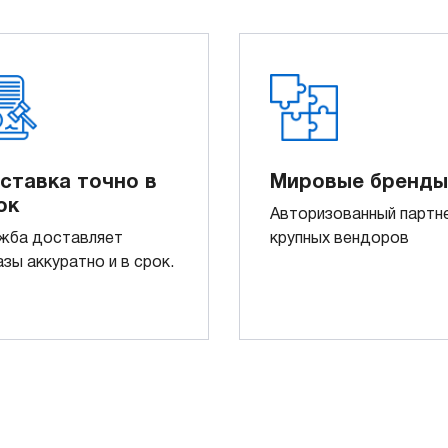
ставка точно в
Мировые бренды
ок
Авторизованный партн
жба доставляет
крупных вендоров
азы аккуратно и в срок.