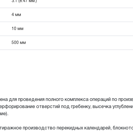
3:1 (8.47 мм.)
4 мм
10 мм
500 мм
ена для проведения полного комплекса операций по произ
ерфорирование отверстий под гребенку, высечка углублени
ие).
тиражное производство перекидных календарей, блокното