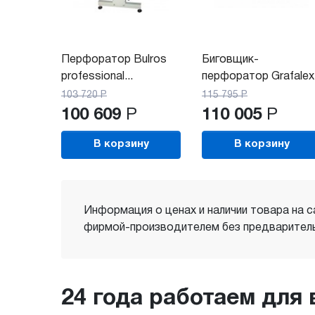
Перфоратор Bulros
Биговщик-
professional...
перфоратор Grafalex
660E
103 720
Р
115 795
Р
100 609
Р
110 005
Р
В корзину
В корзину
Информация о ценах и наличии товара на с
фирмой-производителем без предваритель
24 года работаем для 