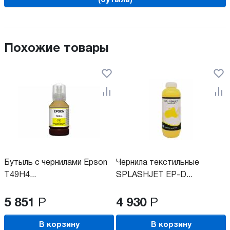
(бутыль)
Похожие товары
Бутыль с чернилами Epson
Чернила текстильные
T49H4...
SPLASHJET EP-D...
5 851
Р
4 930
Р
В корзину
В корзину