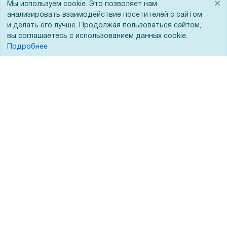
×
Мы используем cookie. Это позволяет нам
анализировать взаимодействие посетителей с сайтом
Гарантии и возврат
и делать его лучше. Продолжая пользоваться сайтом,
Сервисный центр
вы соглашаетесь с использованием данных cookie.
Подробнее
Вакансии
Обратная связь
Для Таможенного союза
Запрос актов сверки
© 2002 - 2026 Форофис – поставки оборудования для бизнеса:
полиграфического, банковского, презентационного и оргтехники
На информационном ресурсе применяются
рекомендательные
технологии
Наш сайт защищен с помощью Yandex SmartCaptcha и
соответствует
политике обработки данных