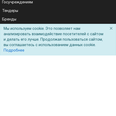
Госучреждениям
Тендеры
Бренды
ЭДО
×
Мы используем cookie. Это позволяет нам
анализировать взаимодействие посетителей с сайтом
и делать его лучше. Продолжая пользоваться сайтом,
вы соглашаетесь с использованием данных cookie.
Помощь
Подробнее
Вопрос-ответ
Реквизиты
Гарантии и возврат
Сервисный центр
Вакансии
Обратная связь
Для Таможенного союза