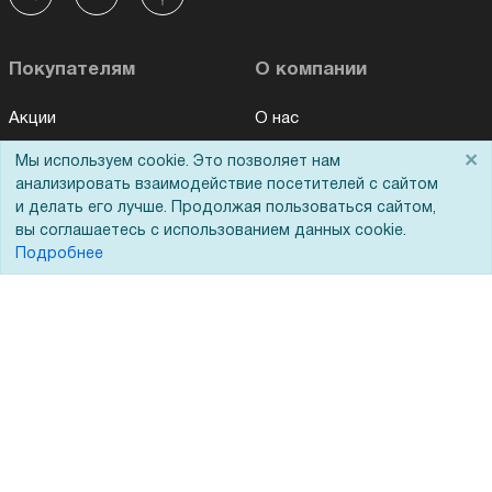
Покупателям
О компании
Акции
О нас
Доставка
Сертификаты
×
Мы используем cookie. Это позволяет нам
анализировать взаимодействие посетителей с сайтом
Оплата
Новости
и делать его лучше. Продолжая пользоваться сайтом,
Для дилеров
Статьи
вы соглашаетесь с использованием данных cookie.
Подробнее
Лизинг
Контакты
Кредитование
Демопоказ
Госучреждениям
Тендеры
Бренды
ЭДО