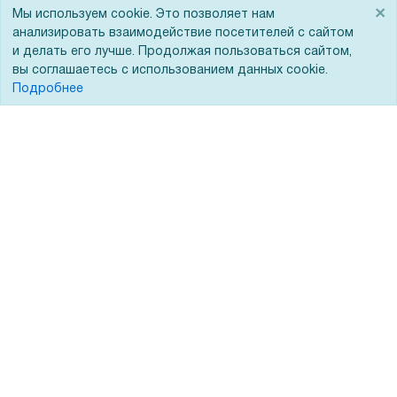
×
Мы используем cookie. Это позволяет нам
Госучреждениям
анализировать взаимодействие посетителей с сайтом
Тендеры
и делать его лучше. Продолжая пользоваться сайтом,
вы соглашаетесь с использованием данных cookie.
Бренды
Подробнее
ЭДО
Помощь
Вопрос-ответ
Реквизиты
Гарантии и возврат
Сервисный центр
Вакансии
Обратная связь
Для Таможенного союза