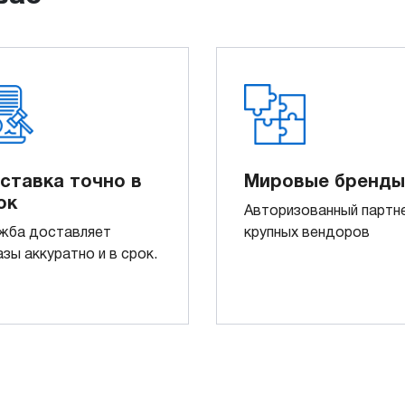
ставка точно в
Мировые бренды
ок
Авторизованный партн
жба доставляет
крупных вендоров
азы аккуратно и в срок.