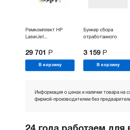
Ремкомплект HP
Бункер сбора
LaserJet...
отработанного
тонера...
29 701
Р
3 159
Р
В корзину
В корзину
Информация о ценах и наличии товара на с
фирмой-производителем без предваритель
24 года работаем для 