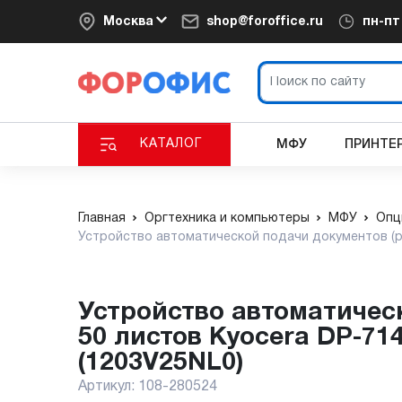
Москва
shop@foroffice.ru
пн-п
КАТАЛОГ
МФУ
ПРИНТЕ
Главная
Оргтехника и компьютеры
МФУ
Опц
Устройство автоматической подачи документов (рев
Устройство автоматической подачи документов (реверсивное) на
50 листов Kyocera DP-714
(1203V25NL0)
Артикул:
108-280524