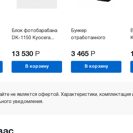
Блок фотобарабана
Бункер
В
DK-1150 Kyocera...
отработанного
K
тонера Ricoh...
13 530
Р
3 465
Р
В корзину
В корзину
айте не является офертой. Характеристики, комплектация
ного уведомления.
вас