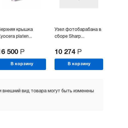
ерхняя крышка
Узел фотобарабана в
yocera platen...
сборе Sharp...
16 500
Р
10 274
Р
В корзину
В корзину
 и внешний вид товара могут быть изменены