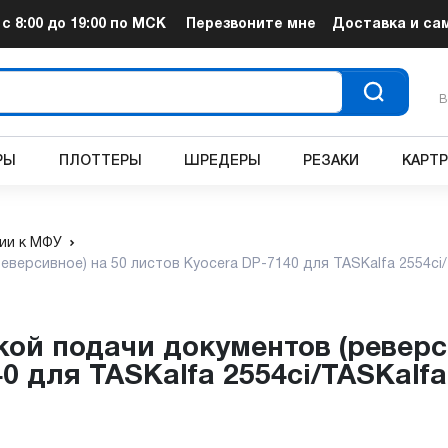
т
с 8:00 до 19:00
по МСК
Перезвоните мне
Доставка и са
В
РЫ
ПЛОТТЕРЫ
ШРЕДЕРЫ
РЕЗАКИ
КАРТ
ии к МФУ
ерсивное) на 50 листов Kyocera DP-7140 для TASKalfa 2554ci/T
0 для TASKalfa 2554ci/TASKalfa