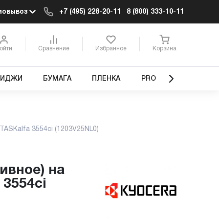
мовывоз
+7 (495) 228-20-11
8 (800) 333-10-11
ойти
Сравнение
Избранное
Корзина
РИДЖИ
БУМАГА
ПЛЕНКА
PRO
ASKalfa 3554ci (1203V25NL0)
 3554ci