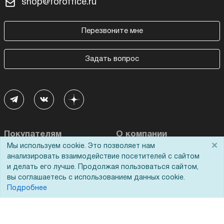
shop@foroffice.ru
Перезвоните мне
Задать вопрос
Покупателям
О компании
×
Мы используем cookie. Это позволяет нам
анализировать взаимодействие посетителей с сайтом
Акции
О нас
и делать его лучше. Продолжая пользоваться сайтом,
Доставка
Сертификаты
вы соглашаетесь с использованием данных cookie.
Подробнее
Оплата
Новости
Для дилеров
Статьи
Лизинг
Контакты