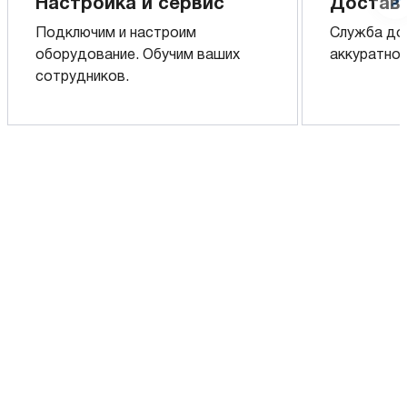
Настройка и сервис
Доставк
Подключим и настроим
Служба до
оборудование. Обучим ваших
аккуратно 
сотрудников.