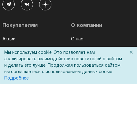
Покупателям
О компании
Акции
О нас
Доставка
Сертификаты
×
Мы используем cookie. Это позволяет нам
анализировать взаимодействие посетителей с сайтом
Оплата
Новости
и делать его лучше. Продолжая пользоваться сайтом,
Для дилеров
Статьи
вы соглашаетесь с использованием данных cookie.
Подробнее
Лизинг
Контакты
Кредитование
Демопоказ
Госучреждениям
Тендеры
Бренды
ЭДО