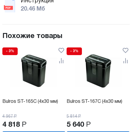
Инструкция
20.46 Мб
Похожие товары
- 3%
- 3%
Bulros ST-165C (4х30 мм)
Bulros ST-167C (4х30 мм)
4 967
Р
5 814
Р
4 818
Р
5 640
Р