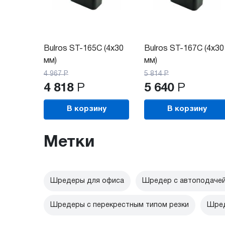
Bulros ST-165C (4х30
Bulros ST-167C (4х30
мм)
мм)
4 967
Р
5 814
Р
4 818
Р
5 640
Р
В корзину
В корзину
Метки
Шредеры для офиса
Шредер с автоподачей
Шредеры с перекрестным типом резки
Шред