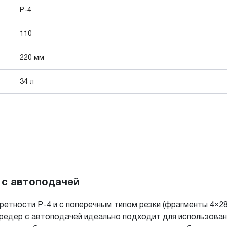
P-4
110
220 мм
34 л
 с автоподачей
етности P-4 и с поперечным типом резки (фрагменты 4×2
Шредер с автоподачей идеально подходит для использова