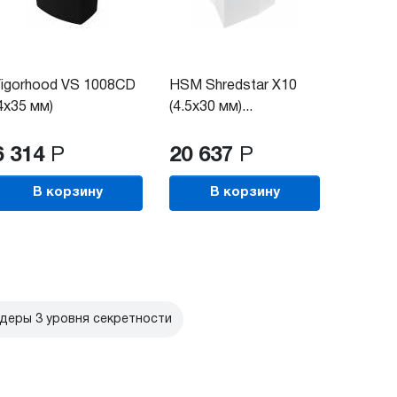
igorhood VS 1008CD
HSM Shredstar X10
4x35 мм)
(4.5x30 мм)...
6 314
Р
20 637
Р
В корзину
В корзину
еры 3 уровня секретности