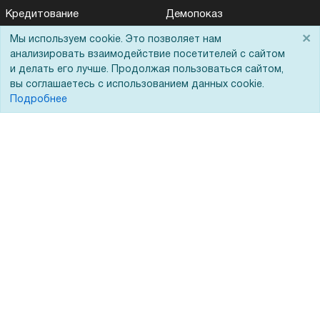
Кредитование
Демопоказ
×
Госучреждениям
Мы используем cookie. Это позволяет нам
анализировать взаимодействие посетителей с сайтом
Тендеры
и делать его лучше. Продолжая пользоваться сайтом,
вы соглашаетесь с использованием данных cookie.
Бренды
Подробнее
ЭДО
Помощь
Вопрос-ответ
Реквизиты
Гарантии и возврат
Сервисный центр
Вакансии
Обратная связь