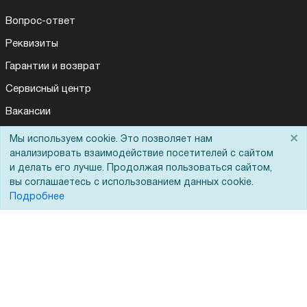
Вопрос-ответ
Реквизиты
Гарантии и возврат
Сервисный центр
Вакансии
Обратная связь
×
Мы используем cookie. Это позволяет нам
анализировать взаимодействие посетителей с сайтом
Для Таможенного союза
и делать его лучше. Продолжая пользоваться сайтом,
вы соглашаетесь с использованием данных cookie.
Подробнее
Запрос актов сверки
© 2002 - 2026 Форофис – поставки оборудования для бизнеса:
полиграфического, банковского, презентационного и оргтехники
На информационном ресурсе применяются
рекомендательные