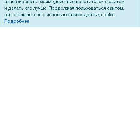
анализировать взаимодействие посетителей с сайтом
ЭДО
и делать его лучше. Продолжая пользоваться сайтом,
вы соглашаетесь с использованием данных cookie.
Подробнее
Помощь
Вопрос-ответ
Реквизиты
Гарантии и возврат
Сервисный центр
Вакансии
Обратная связь
Для Таможенного союза
Запрос актов сверки