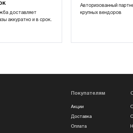
ок
Авторизованный партн
жба доставляет
крупных вендоров
азы аккуратно и в срок.
Покупателям
Акции
О
Доставка
Оплата
Н