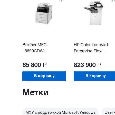
Brother MFC-
HP Color LaserJet
L8690CDW...
Enterprise Flow...
85 800
Р
823 900
Р
В корзину
В корзину
Метки
МФУ с поддержкой Microsoft Windows
Цвет