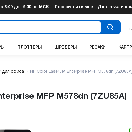
т
с 8:00 до 19:00
по МСК
Перезвоните мне
Доставка и са
В
РЫ
ПЛОТТЕРЫ
ШРЕДЕРЫ
РЕЗАКИ
КАРТ
 для офиса
HP Color LaserJet Enterprise MFP M578dn (7ZU85A
Enterprise MFP M578dn (7ZU85A)