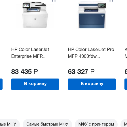
HP Color LaserJet
HP Color LaserJet Pro
K
Enterprise MFP...
MFP 4303fdw...
M
83 435
Р
63 327
Р
В корзину
В корзину
ные МФУ
Самые быстрые МФУ
МФУ с принтером
М