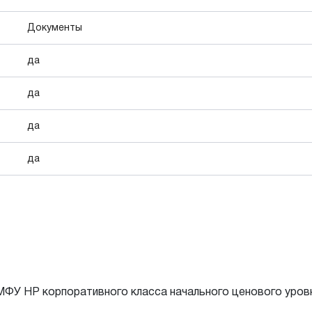
Документы
да
да
да
да
 МФУ HP корпоративного класса начального ценового уров