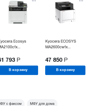
yocera Ecosys
Kyocera ECOSYS
A2100cfx...
MA2600cwfx...
61 793
Р
47 850
Р
В корзину
В корзину
ФУ с факсом
МФУ для дома