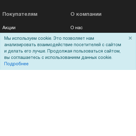
Покупателям
О компании
Акции
О нас
×
Доставка
Сертификаты
Мы используем cookie. Это позволяет нам
анализировать взаимодействие посетителей с сайтом
Оплата
Новости
и делать его лучше. Продолжая пользоваться сайтом,
вы соглашаетесь с использованием данных cookie.
Для дилеров
Статьи
Подробнее
Лизинг
Контакты
Кредитование
Демопоказ
Госучреждениям
Тендеры
Бренды
ЭДО