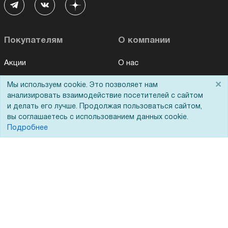
Покупателям
О компании
Акции
О нас
Доставка
Сертификаты
×
Мы используем cookie. Это позволяет нам
анализировать взаимодействие посетителей с сайтом
Оплата
Новости
и делать его лучше. Продолжая пользоваться сайтом,
Для дилеров
Статьи
вы соглашаетесь с использованием данных cookie.
Подробнее
Лизинг
Контакты
Кредитование
Демопоказ
Госучреждениям
Тендеры
Бренды
ЭДО