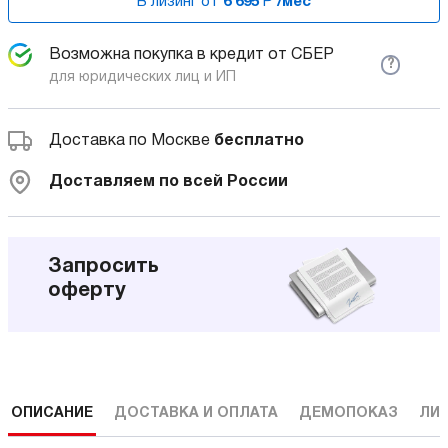
В лизинг от
6 695
Р
/мес
Возможна покупка в кредит от СБЕР
?
для юридических лиц и ИП
Доставка по Москве
бесплатно
Доставляем по всей России
Запросить
оферту
ОПИСАНИЕ
ДОСТАВКА И ОПЛАТА
ДЕМОПОКАЗ
ЛИ