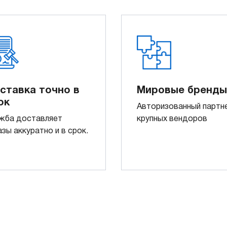
ставка точно в
Мировые бренды
ок
Авторизованный партн
жба доставляет
крупных вендоров
азы аккуратно и в срок.