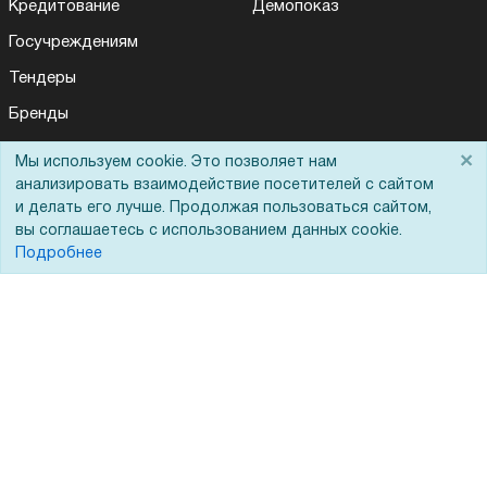
Кредитование
Демопоказ
Госучреждениям
Тендеры
Бренды
ЭДО
×
Мы используем cookie. Это позволяет нам
анализировать взаимодействие посетителей с сайтом
и делать его лучше. Продолжая пользоваться сайтом,
Помощь
вы соглашаетесь с использованием данных cookie.
Подробнее
Вопрос-ответ
Реквизиты
Гарантии и возврат
Сервисный центр
Вакансии
Обратная связь