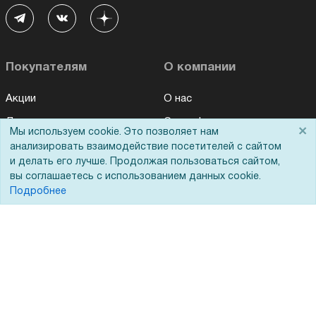
Покупателям
О компании
Акции
О нас
Доставка
Сертификаты
×
Мы используем cookie. Это позволяет нам
Оплата
Новости
анализировать взаимодействие посетителей с сайтом
и делать его лучше. Продолжая пользоваться сайтом,
Для дилеров
Статьи
вы соглашаетесь с использованием данных cookie.
Подробнее
Лизинг
Контакты
Кредитование
Демопоказ
Госучреждениям
Тендеры
Бренды
ЭДО