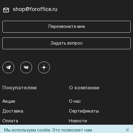
shop@foroffice.ru
Перезвоните мне
Задать вопрос
Покупателям
О компании
Акции
О нас
Доставка
Сертификаты
Оплата
Новости
×
Мы используем cookie. Это позволяет нам
Для дилеров
Статьи