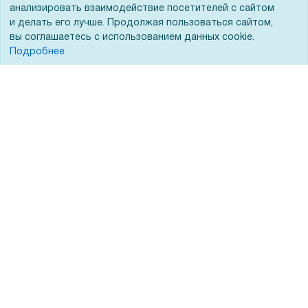
анализировать взаимодействие посетителей с сайтом
Лизинг
Контакты
и делать его лучше. Продолжая пользоваться сайтом,
вы соглашаетесь с использованием данных cookie.
Кредитование
Демопоказ
Подробнее
Госучреждениям
Тендеры
Бренды
ЭДО
Помощь
Вопрос-ответ
Реквизиты
Гарантии и возврат
Сервисный центр
Вакансии