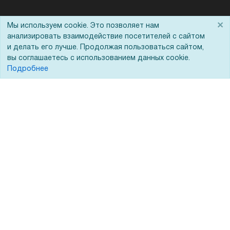
Помощь
×
Мы используем cookie. Это позволяет нам
Для Вас доступно эксклюзивное приложение при
×
заказе этого товара
анализировать взаимодействие посетителей с сайтом
Вопрос-ответ
и делать его лучше. Продолжая пользоваться сайтом,
вы соглашаетесь с использованием данных cookie.
Получить скидку
Не показывать
Реквизиты
Подробнее
Гарантии и возврат
Сервисный центр
Вакансии
Обратная связь
Для Таможенного союза
Запрос актов сверки