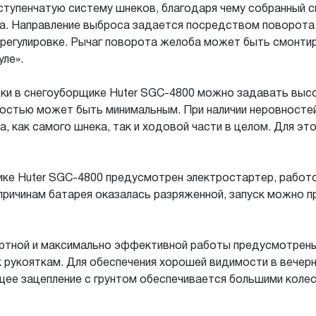
упенчатую систему шнеков, благодаря чему собранный сн
га. Направление выброса задается посредством поворота
регулировке. Рычаг поворота желоба может быть смонтир
уле».
и в снегоуборщике Huter SGC-4800 можно задавать высо
остью может быть минимальным. При наличии неровностей,
, как самого шнека, так и ходовой части в целом. Для эт
щике Huter SGC-4800 предусмотрен электростартер, рабо
причинам батарея оказалась разряженной, запуск можно 
ртной и максимально эффективной работы предусмотрены 
к рукояткам. Для обеспечения хорошей видимости в вечер
ее зацепление с грунтом обеспечивается большими колес