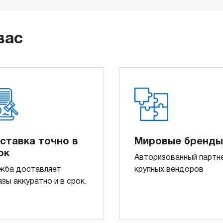
вас
ставка точно в
Мировые бренды
ок
Авторизованный партн
жба доставляет
крупных вендоров
азы аккуратно и в срок.