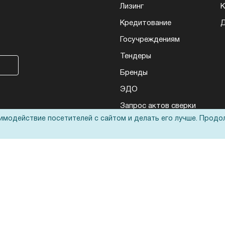
Лизинг
К
Кредитование
Д
Госучреждениям
Тендеры
Бренды
ЭДО
Запрос актов сверки
аимодействие посетителей с сайтом и делать его лучше. Продо
еса: полиграфического, банковского, презентационного и оргтехники
ьные технологии
оответствует
политике обработки данных