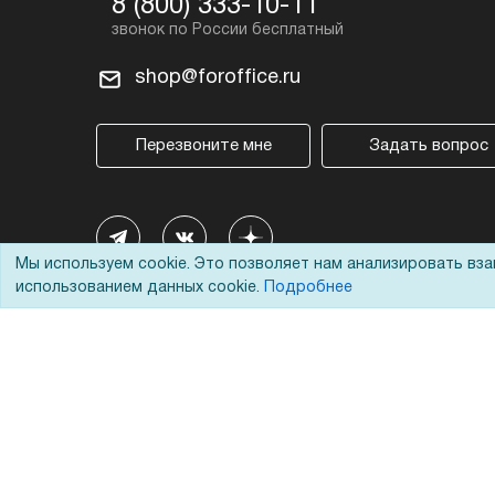
8 (800) 333-10-11
shop@foroffice.ru
Перезвоните мне
Задать вопрос
Мы используем cookie. Это позволяет нам анализировать вз
использованием данных cookie.
Подробнее
© 2002 - 2026 Форофис – поставки оборудования для бизн
На информационном ресурсе применяются
рекомендател
Наш сайт защищен с помощью Yandex SmartCaptcha и с