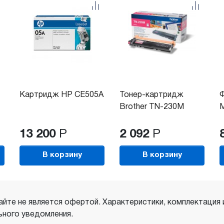
Картридж HP CE505A
Тонер-картридж
Ф
Brother TN-230M
M
13 200
Р
2 092
Р
В корзину
В корзину
айте не является офертой. Характеристики, комплектация
ного уведомления.