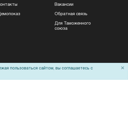
онтакты
Вакансии
емопоказ
Обратная связь
Для Таможенного
союза
×
лжая пользоваться сайтом, вы соглашаетесь с
Политика обработки персональных данных
Согласие на обработку персональных
данных