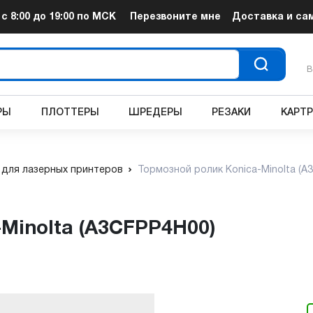
т
с 8:00 до 19:00
по МСК
Перезвоните мне
Доставка и са
В
РЫ
ПЛОТТЕРЫ
ШРЕДЕРЫ
РЕЗАКИ
КАРТ
для лазерных принтеров
Тормозной ролик Konica-Minolta (A
-Minolta (A3CFPP4H00)