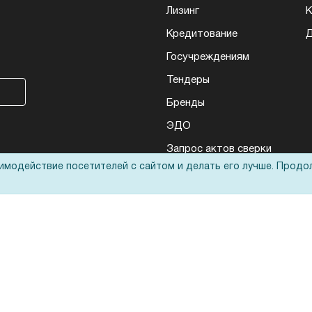
Лизинг
К
Кредитование
Д
Госучреждениям
Тендеры
Бренды
ЭДО
Запрос актов сверки
аимодействие посетителей с сайтом и делать его лучше. Продо
еса: полиграфического, банковского, презентационного и оргтехники
ьные технологии
оответствует
политике обработки данных