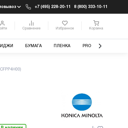
мовывоз
+7 (495) 228-20-11
8 (800) 333-10-11
ойти
Сравнение
Избранное
Корзина
РИДЖИ
БУМАГА
ПЛЕНКА
PRO
3CFPP4H00)
В наличии