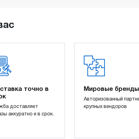
вас
ставка точно в
Мировые бренды
ок
Авторизованный партн
жба доставляет
крупных вендоров
азы аккуратно и в срок.