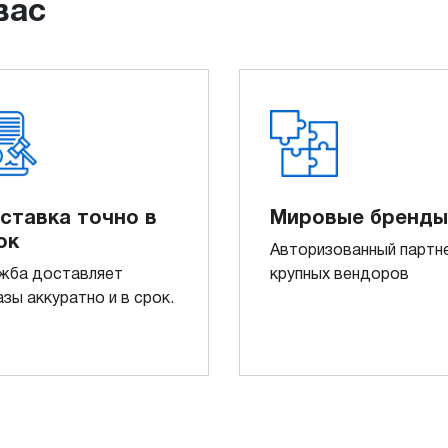
вас
ставка точно в
Мировые бренды
ок
Авторизованный партн
жба доставляет
крупных вендоров
азы аккуратно и в срок.