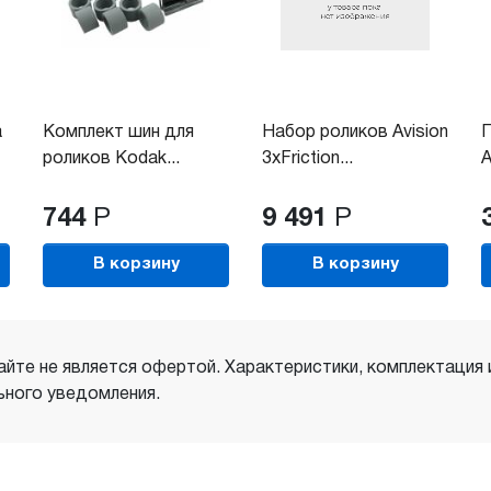
а
Комплект шин для
Набор роликов Avision
П
роликов Kodak...
3xFriction...
A
744
Р
9 491
Р
В корзину
В корзину
айте не является офертой. Характеристики, комплектация
ного уведомления.