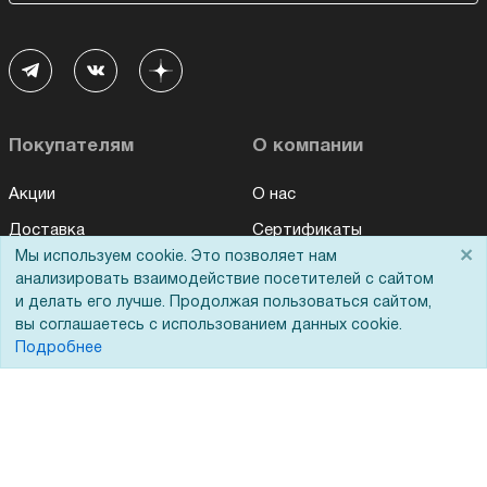
Покупателям
О компании
Акции
О нас
Доставка
Сертификаты
×
Мы используем cookie. Это позволяет нам
Оплата
Новости
анализировать взаимодействие посетителей с сайтом
Для дилеров
Статьи
и делать его лучше. Продолжая пользоваться сайтом,
вы соглашаетесь с использованием данных cookie.
Лизинг
Контакты
Подробнее
Кредитование
Демопоказ
Госучреждениям
Тендеры
Бренды