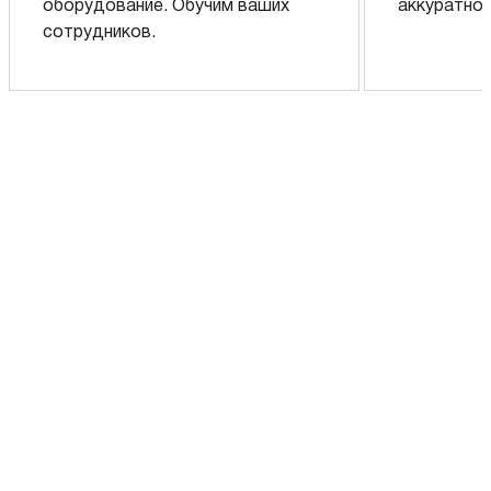
оборудование. Обучим ваших
аккуратно 
сотрудников.