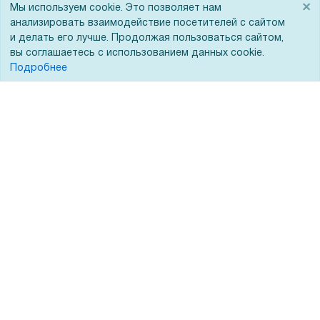
×
Мы используем cookie. Это позволяет нам
анализировать взаимодействие посетителей с сайтом
Гарантии и возврат
и делать его лучше. Продолжая пользоваться сайтом,
Сервисный центр
вы соглашаетесь с использованием данных cookie.
Подробнее
Вакансии
Обратная связь
Для Таможенного союза
Запрос актов сверки
© 2002 - 2026 Форофис – поставки оборудования для бизнеса:
полиграфического, банковского, презентационного и оргтехники
На информационном ресурсе применяются
рекомендательные
технологии
Наш сайт защищен с помощью Yandex SmartCaptcha и
соответствует
политике обработки данных