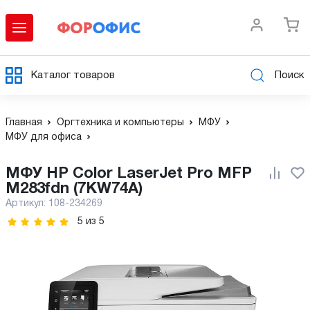
Каталог товаров
Поиск
Главная
Оргтехника и компьютеры
МФУ
МФУ для офиса
МФУ HP Color LaserJet Pro MFP
M283fdn (7KW74A)
Артикул:
108-234269
5
из
5