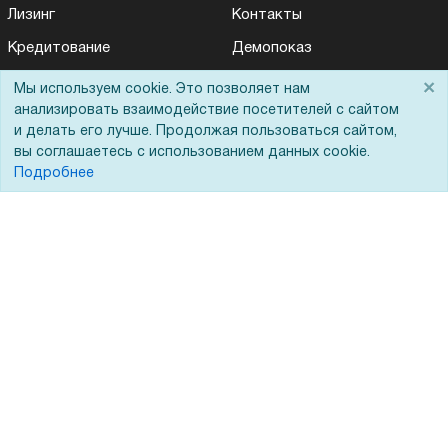
Лизинг
Контакты
Кредитование
Демопоказ
Госучреждениям
×
Мы используем cookie. Это позволяет нам
анализировать взаимодействие посетителей с сайтом
Тендеры
и делать его лучше. Продолжая пользоваться сайтом,
Бренды
вы соглашаетесь с использованием данных cookie.
Подробнее
ЭДО
Помощь
Вопрос-ответ
Реквизиты
Гарантии и возврат
Сервисный центр
Вакансии