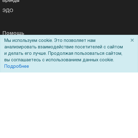
Бренды
ЭДО
Помощь
×
Мы используем cookie. Это позволяет нам
Вопрос-ответ
анализировать взаимодействие посетителей с сайтом
и делать его лучше. Продолжая пользоваться сайтом,
Реквизиты
вы соглашаетесь с использованием данных cookie.
Подробнее
Гарантии и возврат
Сервисный центр
Вакансии
Обратная связь
Для Таможенного союза
Запрос актов сверки