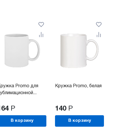
ружка Promo для
Кружка Promo, белая
ублимационной...
164
Р
140
Р
В корзину
В корзину