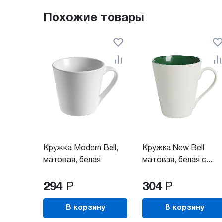
Похожие товары
Кружка Modern Bell,
Кружка New Bell
матовая, белая
матовая, белая с...
294
Р
304
Р
В корзину
В корзину