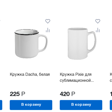
Кружка Dacha, белая
Кружка Pixie для
К
сублимационной...
с
225
Р
420
Р
В корзину
В корзину