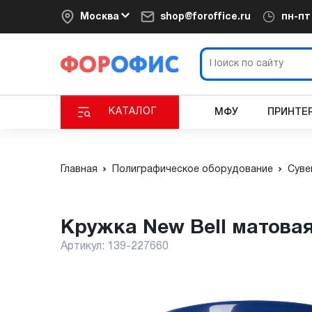
Москва
shop@foroffice.ru
пн-п
КАТАЛОГ
МФУ
ПРИНТЕ
Главная
Полиграфическое оборудование
Суве
Кружка New Bell матова
Артикул:
139-227660