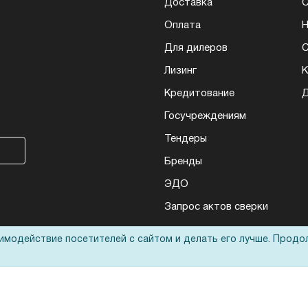
Доставка
Оплата
Н
Для дилеров
С
Лизинг
К
Кредитование
Д
Госучреждениям
Тендеры
Бренды
ЭДО
Запрос актов сверки
аимодействие посетителей с сайтом и делать его лучше. Продо
еса: полиграфического, банковского, презентационного и оргтехники
ьные технологии