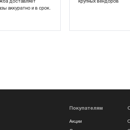
жба доставляет
крупных вендоров
азы аккуратно и в срок.
Покупателям
Акции
О