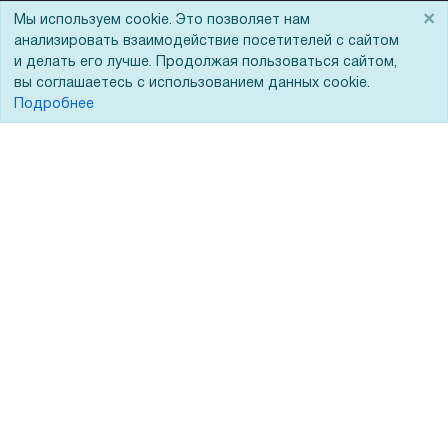
×
Мы используем cookie. Это позволяет нам
Госучреждениям
анализировать взаимодействие посетителей с сайтом
Тендеры
и делать его лучше. Продолжая пользоваться сайтом,
вы соглашаетесь с использованием данных cookie.
Бренды
Подробнее
ЭДО
Помощь
Вопрос-ответ
Реквизиты
Гарантии и возврат
Сервисный центр
Вакансии
Обратная связь
Для Таможенного союза