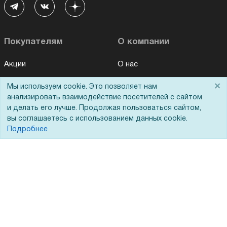
Покупателям
О компании
Акции
О нас
Доставка
Сертификаты
×
Мы используем cookie. Это позволяет нам
анализировать взаимодействие посетителей с сайтом
Оплата
Новости
и делать его лучше. Продолжая пользоваться сайтом,
Для дилеров
Статьи
вы соглашаетесь с использованием данных cookie.
Подробнее
Лизинг
Контакты
Кредитование
Демопоказ
Госучреждениям
Тендеры
Бренды
ЭДО