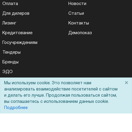
Оплата
Новости
Для дилеров
Статьи
Лизинг
Контакты
Кредитование
Демопоказ
Госучреждениям
Тендеры
Бренды
ЭДО
×
Мы используем cookie. Это позволяет нам
Для Вас доступно эксклюзивное приложение при
×
заказе этого товара
анализировать взаимодействие посетителей с сайтом
Помощь
и делать его лучше. Продолжая пользоваться сайтом,
вы соглашаетесь с использованием данных cookie.
Получить скидку
Не показывать
Вопрос-ответ
Подробнее
Реквизиты
Гарантии и возврат