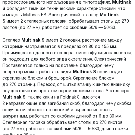
профессионального использования в типографиях.
Multinak
S
обладает теми же техническими характеристиками, что
и модель Multinak FS. Электрический степлер
Multinak
S
имеет 2 степлерных головки, обрабатывает стопы до 270
листов (до 27 мм), работает со скобами 50/6 — 50/30.
Степлер
Multinak S
имеет 2 головки, расстояние между
которыми настраивается в пределах от 80 до 155 мм.
Преимущество данного степлера в многофункциональности,
он подходит для любого вида скрепления. Электрический
Поставляется только на подставке, благодаря чему
оператор может работать сидя.
Multinak S
производит
скрепление блоком и брошюрой. Скрепление блоком
до 270 страниц. Переход от шитья втачку к шитью внакидку
осуществляется простым перемещением стола. У степлера
Multinak S
, так же как и на Foldnak 8, имеются
2 направляющие для загибания скоб, благодаря чему скобка
получается абсолютно плоской и скрепление очень
аккуратным, работает со скобами длиной от 6 до 30 мм.
Степлерная головка обрабатывает стопы до 270 листов
(до 27 мм), работает со скобами 50/6 — 50/30, длина ножки