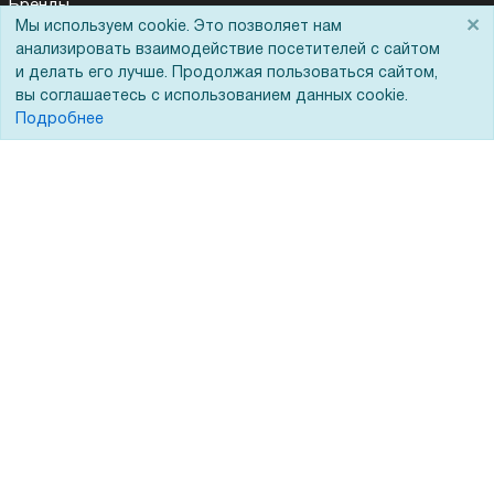
Бренды
×
Мы используем cookie. Это позволяет нам
ЭДО
анализировать взаимодействие посетителей с сайтом
и делать его лучше. Продолжая пользоваться сайтом,
вы соглашаетесь с использованием данных cookie.
Подробнее
Помощь
Вопрос-ответ
Реквизиты
Гарантии и возврат
Сервисный центр
Вакансии
Обратная связь
Для Таможенного союза
Запрос актов сверки