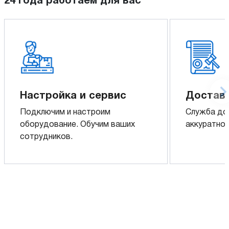
24 года работаем для вас
Настройка и сервис
Доставк
Подключим и настроим
Служба до
оборудование. Обучим ваших
аккуратно 
сотрудников.