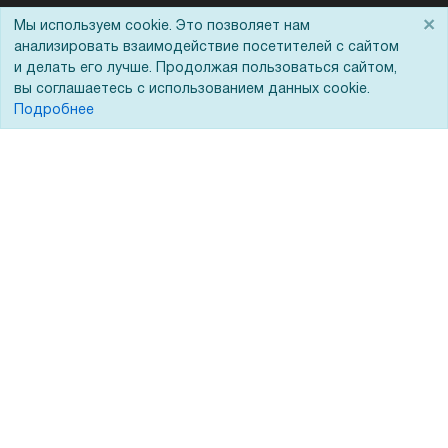
Помощь
×
Мы используем cookie. Это позволяет нам
анализировать взаимодействие посетителей с сайтом
Вопрос-ответ
и делать его лучше. Продолжая пользоваться сайтом,
вы соглашаетесь с использованием данных cookie.
Реквизиты
Подробнее
Гарантии и возврат
Сервисный центр
Вакансии
Обратная связь
Для Таможенного союза
Запрос актов сверки
© 2002 - 2026 Форофис – поставки оборудования для бизнеса: