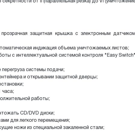
секретности от II (параллельная резка) до VI (уничтожен
 - прозрачная защитная крышка с электронным датчико
- автоматическая индикация объема уничтожаемых листов;
боты с интеллектуальной системой контроля "Easy Switch
е перегруза системы подачи;
онтейнера и открывании защитной дверцы;
остановки;
 часа;
должительной работы;
ичтожать CD/DVD диски;
сами для легкого перемещения;
ущие ножи из специальной закаленной стали;