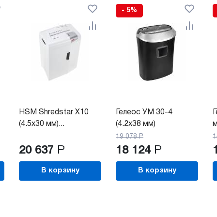
- 5%
HSM Shredstar X10
Гелеос УМ 30-4
Г
(4.5x30 мм)...
(4.2х38 мм)
м
19 078
Р
1
20 637
Р
18 124
Р
В корзину
В корзину