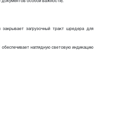
ие документов особой важности).
м закрывает загрузочный тракт шредера для
" обеспечивает наглядную световую индикацию