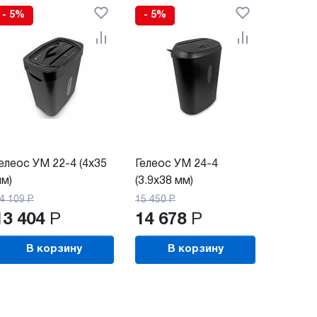
- 5%
- 5%
елеос УМ 22-4 (4х35
Гелеос УМ 24-4
м)
(3.9х38 мм)
4 109
Р
15 450
Р
13 404
Р
14 678
Р
В корзину
В корзину