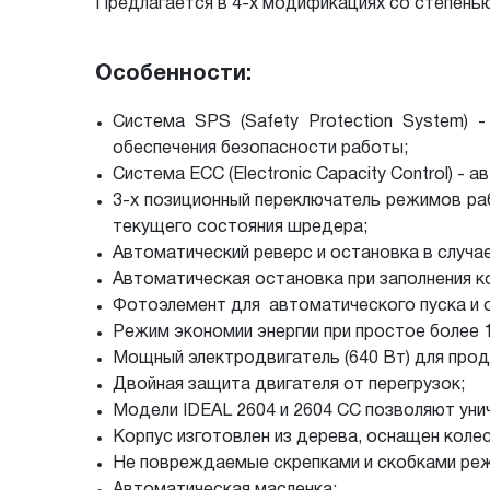
Предлагается в 4-х модификациях со степенью 
Особенности:
Система SPS (Safety Protection System)
обеспечения безопасности работы;
Система ECC (Electronic Capacity Control) 
3-х позиционный переключатель режимов ра
текущего состояния шредера;
Автоматический реверс и остановка в случа
Автоматическая остановка при заполнения к
Фотоэлемент для автоматического пуска и 
Режим экономии энергии при простое более 1
Мощный электродвигатель (640 Вт) для про
Двойная защита двигателя от перегрузок;
Модели IDEAL 2604 и 2604 СС позволяют ун
Корпус изготовлен из дерева, оснащен коле
Не повреждаемые скрепками и скобками реж
Автоматическая масленка;