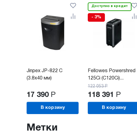
Доступно в кредит
- 3%
Jinpex JP-822 C
Fellowes Powershred
(3.8x40 мм)
125Ci (C120Ci)...
122 053
Р
17 390
Р
118 391
Р
В корзину
В корзину
Метки