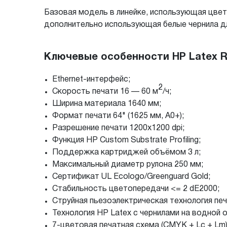
Базовая модель в линейке, использующая цве
дополнительно использующая белые чернила дл
Ключевые особенности HP Latex R
Ethernet-интерфейс;
2
Скорость печати 16 — 60 м
/ч;
Ширина материала 1640 мм;
Формат печати 64" (1625 мм, A0+);
Разрешение печати 1200x1200 dpi;
Функция HP Custom Substrate Profiling;
Поддержка картриджей объёмом 3 л;
Максимальный диаметр рулона 250 мм;
Сертификат UL Ecologo/Greenguard Gold;
Стабильность цветопередачи <= 2 dE2000;
Струйная пьезоэлектрическая технология печ
Технология HP Latex с чернилами на водной 
7-цветовая печатная схема (CMYK + Lc + Lm