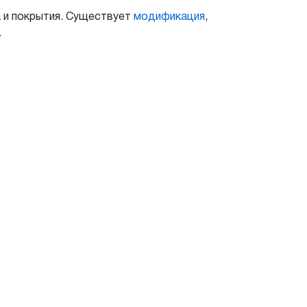
а и покрытия. Существует
модификация
,
.