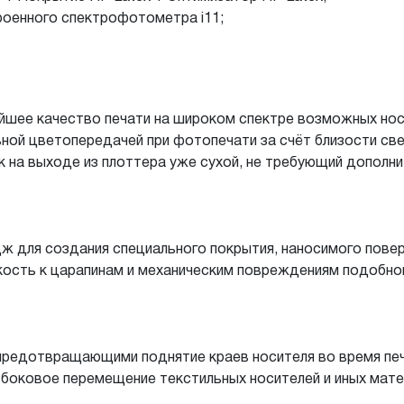
оенного спектрофотометра i11;
йшее качество печати на широком спектре возможных нос
ьной цветопередачей при фотопечати за счёт близости с
к на выходе из плоттера уже сухой, не требующий дополни
ж для создания специального покрытия, наносимого повер
ость к царапинам и механическим повреждениям подобно
едотвращающими поднятие краев носителя во время печа
боковое перемещение текстильных носителей и иных мате