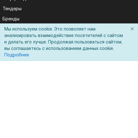
Тендеры
Бренды
×
ЭДО
Мы используем cookie. Это позволяет нам
анализировать взаимодействие посетителей с сайтом
и делать его лучше. Продолжая пользоваться сайтом,
вы соглашаетесь с использованием данных cookie.
Помощь
Подробнее
Вопрос-ответ
Реквизиты
Гарантии и возврат
Сервисный центр
Вакансии
Обратная связь
Для Таможенного союза