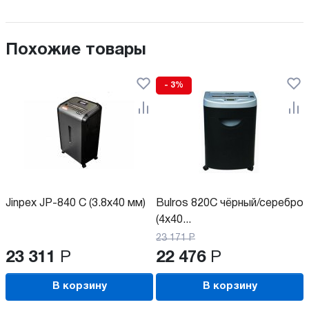
Похожие товары
- 3%
Jinpex JP-840 C (3.8x40 мм)
Bulros 820C чёрный/серебро
(4x40...
23 171
Р
23 311
Р
22 476
Р
В корзину
В корзину