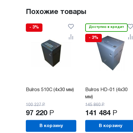
Похожие товары
- 3%
Доступно в кредит
- 3%
Bulros 510C (4x30 мм)
Bulros HD-01 (4х30
мм)
100 227
Р
145 860
Р
97 220
Р
141 484
Р
В корзину
В корзину