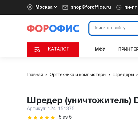
Москва
shop@foroffice.ru
пн-п
КАТАЛОГ
МФУ
ПРИНТЕ
Главная
Оргтехника и компьютеры
Шредеры
Шредер (уничтожитель) D
Артикул:
124-151375
5
из
5