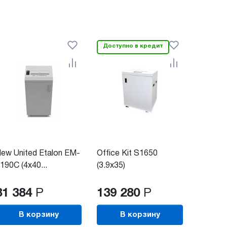
Доступно в кредит
ew United Etalon EM-
Office Kit S1650
190C (4х40...
(3.9x35)
81 384
Р
139 280
Р
В корзину
В корзину