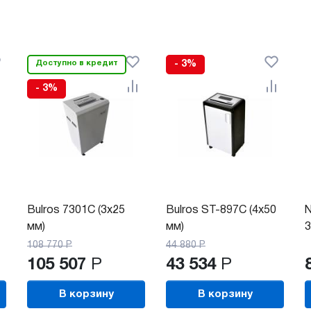
Доступно в кредит
- 3%
- 3%
Bulros 7301C (3x25
Bulros ST-897C (4х50
N
мм)
мм)
3
108 770
Р
44 880
Р
105 507
Р
43 534
Р
В корзину
В корзину